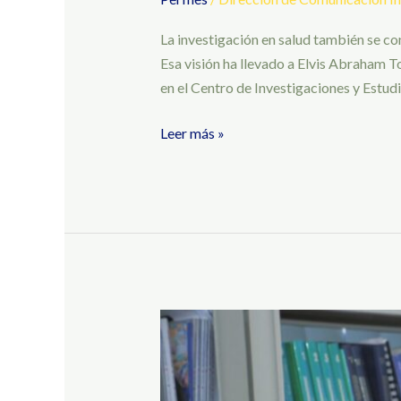
La investigación en salud también se co
Esa visión ha llevado a Elvis Abraham To
en el Centro de Investigaciones y Estud
Leer más »
De
los
datos
a