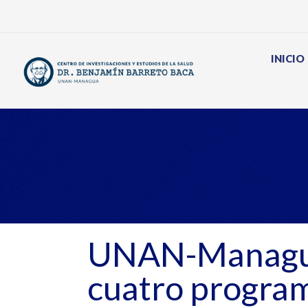
Ir
al
contenido
INICIO
UNAN-Managua
cuatro program